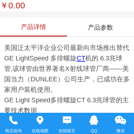
￥0.00
产品详情
产品参数
美国泛太平洋企业公司最新向市场推出替代
GE LightSpeed 多排螺旋
CT
机的 6.3兆球
管,该球管由世界著名X射线球管厂商——美
国当力（DUNLEE）公司生产，已成功在多
家用户装机使用。
GE Light Speed多排螺旋CT 6.3兆球管的主
要技术数据
Tube Type： DU 6308 Volts：2.2-
5.0/4.3-9.9
电话咨询
在线地图
在线留言
QQ
微信